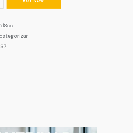
BUY NOW
7d8cc
 categorizar
187