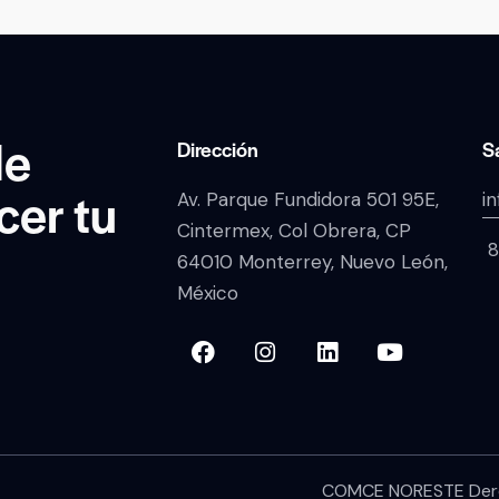
de
Dirección
S
cer tu
Av. Parque Fundidora 501 95E,
i
Cintermex, Col Obrera, CP
8
64010 Monterrey, Nuevo León,
México
COMCE NORESTE Dere