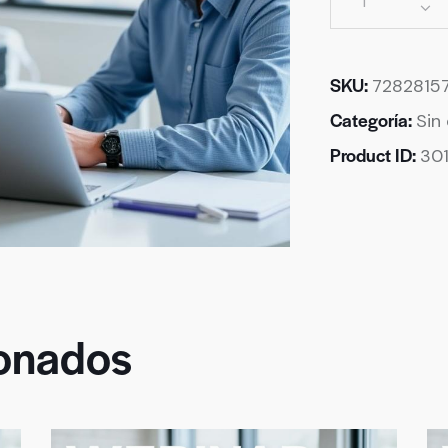
SKU:
7282815
Categoría:
Sin
Product ID:
30
ionados