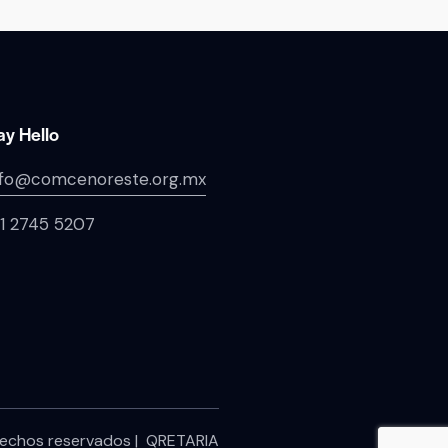
ay Hello
nfo@comcenoreste.org.mx
1 2745 5207
chos reservados | QRETARIA