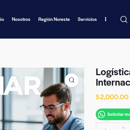
cio
Nosotros
Región Noreste
Servicios
Logístic
Interna
$
2,000.00
Solicitar m