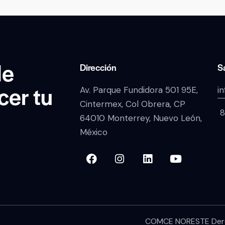
de
Dirección
S
cer tu
Av. Parque Fundidora 501 95E,
i
Cintermex, Col Obrera, CP
8
64010 Monterrey, Nuevo León,
México
COMCE NORESTE Dere