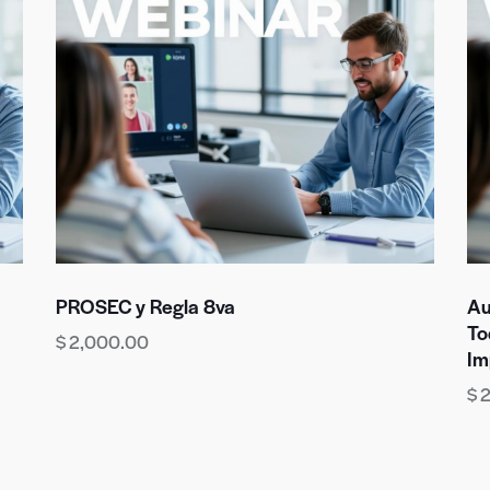
PROSEC y Regla 8va
Au
To
$
2,000.00
Im
$