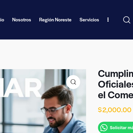
cio
Nosotros
Región Noreste
Servicios
Cumplim
Oficial
el Come
$
2,000.00
Solicitar m