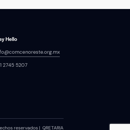
ay Hello
nfo@comcenoreste.org.mx
1 2745 5207
chos reservados | QRETARIA