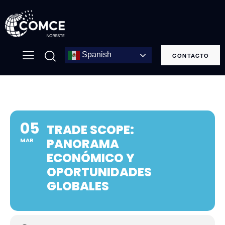
Spanish
CONTACTO
05
TRADE SCOPE:
PANORAMA
MAR
ECONÓMICO Y
OPORTUNIDADES
GLOBALES