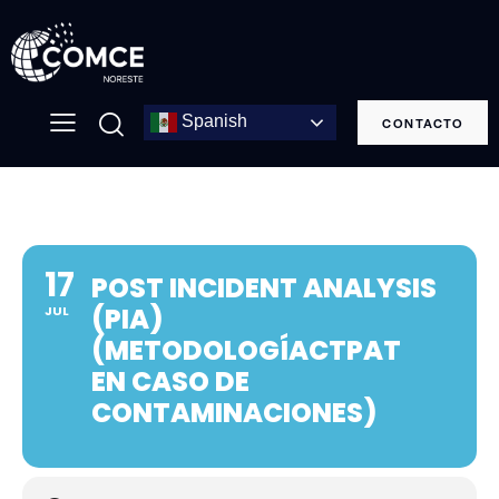
Spanish
CONTACTO
17
POST INCIDENT ANALYSIS
(PIA)
JUL
(METODOLOGÍACTPAT
EN CASO DE
CONTAMINACIONES)