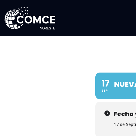
17
NUEV
SEP
Fecha 
17 de Sept