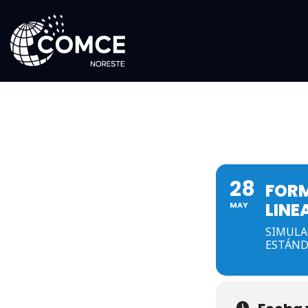
28
FORM
LINE
MAY
SIMULA
ESTÁND