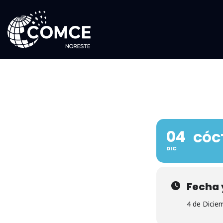
04
CÓC
DIC
Fecha 
4 de Dicie