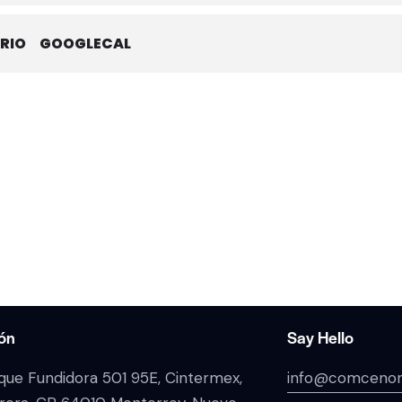
RIO
GOOGLECAL
ión
Say Hello
rque Fundidora 501 95E, Cintermex,
info@comcenor