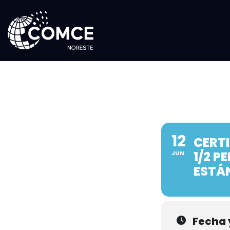
12
CERT
1/2 P
JUN
ESTÁ
Fecha 