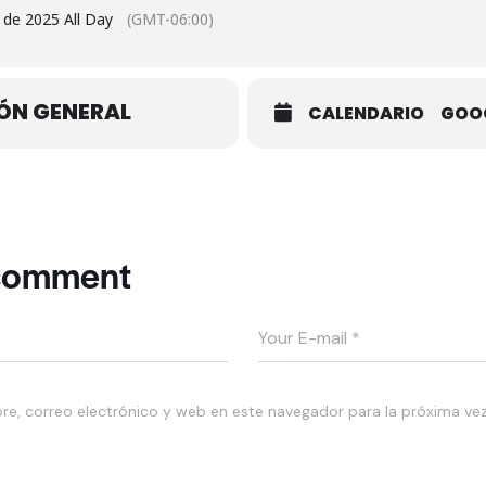
 de 2025 All Day
(GMT-06:00)
ÓN GENERAL
CALENDARIO
GOO
 comment
e, correo electrónico y web en este navegador para la próxima ve