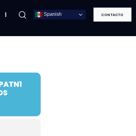
Spanish
CONTACTO
PATN1
OS