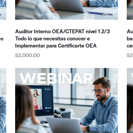
Auditor Interno OEA/CTEPAT nivel 1 2/3
Au
es
Todo lo que necesitas conocer e
ba
Implementar para Certificarte OEA
ce
$
2,000.00
$
2