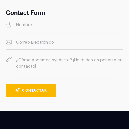
E-
m
Contact Form
ail: