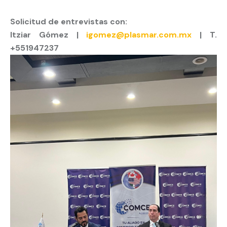
Solicitud de entrevistas con:
Itziar Gómez |
igomez@plasmar.com.mx
| T.
+551947237